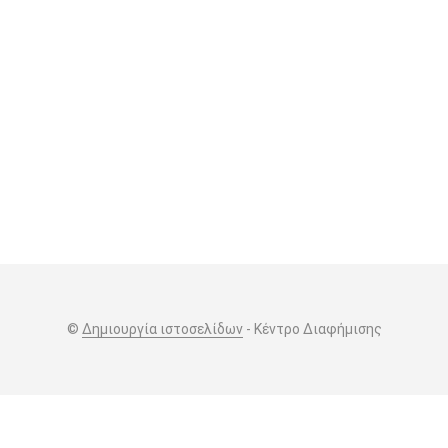
€
7,99
ΠΡΟΣΘΉΚΗ ΣΤΟ ΚΑΛΆΘΙ
©
Δημιουργία ιστοσελίδων
- Κέντρο Διαφήμισης